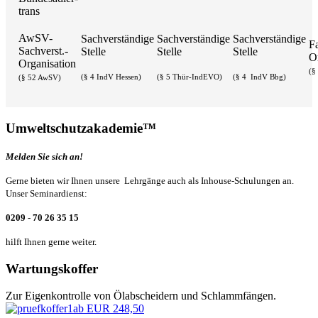
AwSV-
Sachverständige
Sachverständige
Sachverständige
F
Sachverst.-
Stelle
Stelle
Stelle
Or
Organisation
(§
(§ 4 IndV Hessen)
(§ 5 Thür-IndEVO)
(§ 4 IndV Bbg)
(§ 52 AwSV)
Umweltschutzakademie™
Melden Sie sich an!
Gerne bieten wir Ihnen unsere Lehrgänge auch als Inhouse-Schulungen an.
Unser Seminardienst:
0209 - 70 26 35 15
hilft Ihnen gerne weiter.
Wartungskoffer
Zur Eigenkontrolle von Ölabscheidern und Schlammfängen.
ab EUR 248,50